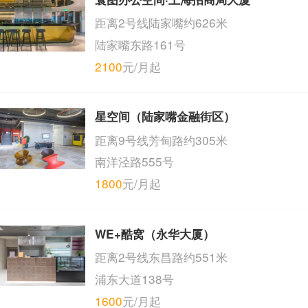
距离2号线陆家嘴约626米
陆家嘴东路161号
2100
元/月起
星空间（陆家嘴金融街区）
距离9号线芳甸路约305米
南洋泾路555号
1800
元/月起
WE+酷窝（永华大厦）
距离2号线东昌路约551米
浦东大道138号
1600
元/月起