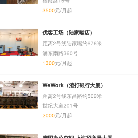
栖霞路16号
3500
元/月起
优客工场（陆家嘴店）
距离2号线陆家嘴约676米
浦东南路360号
1300
元/月起
WeWork（渣打银行大厦）
距离2号线东昌路约509米
世纪大道201号
2000
元/月起
寰图办公空间·上海招商局大厦