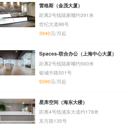
雷格斯（金茂大厦）
距离2号线陆家嘴约391米
世纪大道88号
3940
元/月起
Spaces-联合办公（上海中心大厦）
距离2号线陆家嘴约560米
银城中路501号
5090
元/月起
星库空间（海东大楼）
距离4号线浦东大道约178米
东方路135号